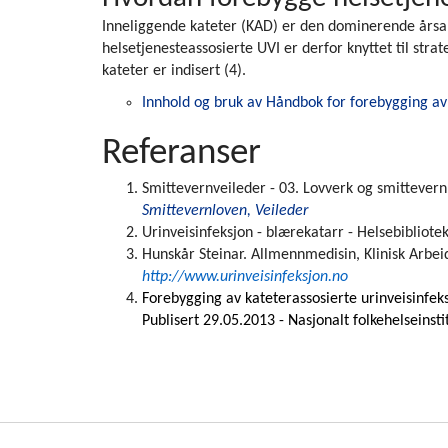
Inneliggende kateter (KAD) er den dominerende årsaken
helsetjenesteassosierte UVI er derfor knyttet til strate
kateter er indisert (4).
Innhold og bruk av Håndbok for forebygging av 
Referanser
Smittevernveileder - 03. Lovverk og smittevern -
Smittevernloven, Veileder
Urinveisinfeksjon - blærekatarr - Helsebibliotek
Hunskår Steinar. Allmennmedisin, Klinisk Arbe
http://www.urinveisinfeksjon.no
Forebygging av kateterassosierte urinveisinfeks
Publisert 29.05.2013 - Nasjonalt folkehelseinst