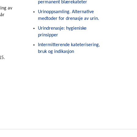
permanent blærekateter
ging av
Urinoppsamling. Alternative
når
medtoder for drenasje av urin.
Urindrenasje: hygieniske
prinsipper
Intermitterende kateterisering,
bruk og indikasjon
15.