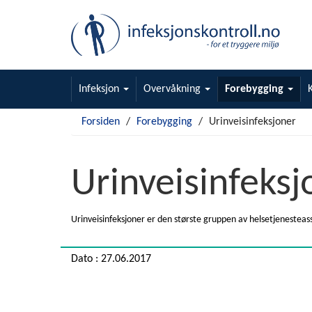
Gå
til
hovedinnhold
Infeksjon
Overvåkning
Forebygging
Forsiden
Forebygging
Urinveisinfeksjoner
Urinveisinfeksj
Urinveisinfeksjoner er den største gruppen av helsetjenesteass
Dato : 27.06.2017