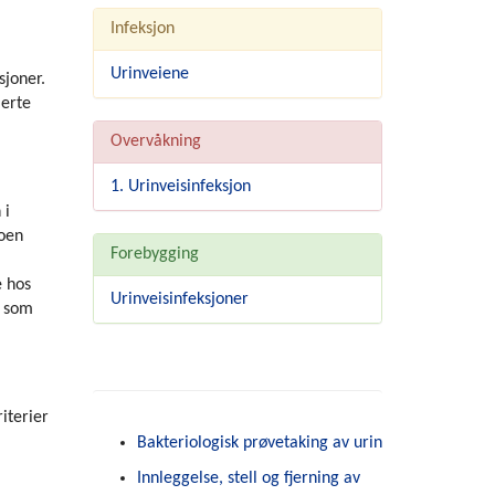
Infeksjon
Urinveiene
sjoner.
ierte
Overvåkning
1. Urinveisinfeksjon
 i
noen
Forebygging
e hos
Urinveisinfeksjoner
n som
iterier
Bakteriologisk prøvetaking av urin
Innleggelse, stell og fjerning av