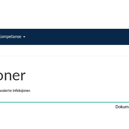
Kompetanse
oner
osierte infeksjoner.
Dokume