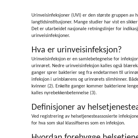
Urinveisinfeksjoner (UVI) er den største gruppen av h
langtidsinstitusjoner. Mange studier har vist en sik
Det er utarbeidet nasjonale retningslinjer for indika
urinveisinfeksjoner.
Hva er urinveisinfeksjon?
Urinveisinfeksjon er en samlebetegnelse for infeksjo
urinrøret. Nedre urinveisinfeksjon kalles også blærek
ganger sprer bakterier seg fra endetarmen til urinrør
infeksjon i urinblærens og urinrørets slimhinner. Bå
kvinner (2). Enkelte ganger kommer bakteriene lenger
kalles nyrebekkenbetennelse (3).
Definisjoner av helsetjeneste
Ved registrering av helsetjenesteassosierte infeksjone
for hva som skal klassifiseres som en infeksjon.
Hvordan forebygge helsetjene