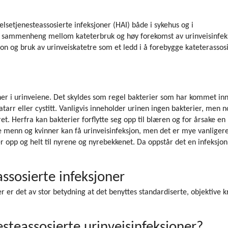
elsetjenesteassosierte infeksjoner (HAI) både i sykehus og i
ker sammenheng mellom kateterbruk og høy forekomst av urinveisinfek
sjon og bruk av urinveiskatetre som et ledd i å forebygge kateterassos
ner i urinveiene. Det skyldes som regel bakterier som har kommet inn
atarr eller cystitt. Vanligvis inneholder urinen ingen bakterier, men 
et. Herfra kan bakterier forflytte seg opp til blæren og for årsake en
de menn og kvinner kan få urinveisinfeksjon, men det er mye vanliger
 opp og helt til nyrene og nyrebekkenet. Da oppstår det en infeksjo
assosierte infeksjoner
r er det av stor betydning at det benyttes standardiserte, objektive kr
steassosierte urinveisinfeksjoner?