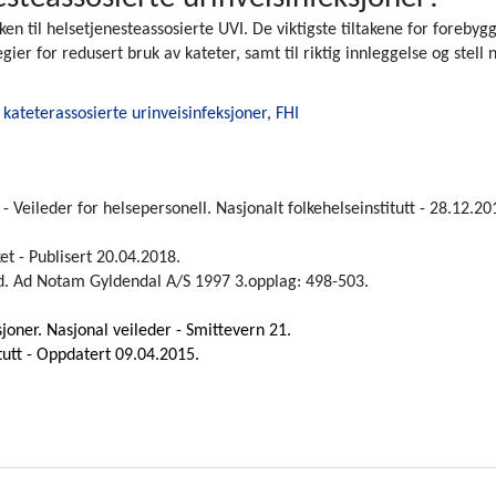
 til helsetjenesteassosierte UVI. De viktigste tiltakene for forebyg
gier for redusert bruk av kateter, samt til riktig innleggelse og stell 
kateterassosierte urinveisinfeksjoner, FHI
 Veileder for helsepersonell. Nasjonalt folkehelseinstitutt - 28.12.20
et - Publisert 20.04.2018.
id. Ad Notam Gyldendal A/S 1997 3.opplag: 498-503.
joner. Nasjonal veileder - Smittevern 21.
itutt - Oppdatert 09.04.2015.