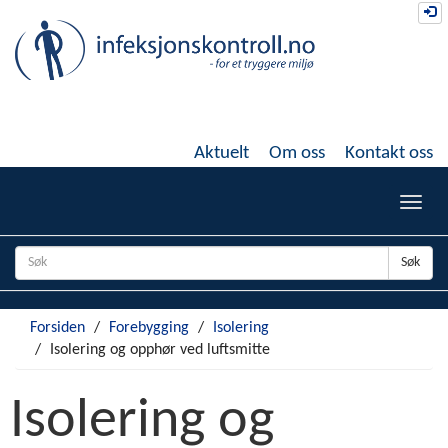
Gå
Lo
til
hovedinnhold
Aktuelt
Om oss
Kontakt oss
Toggl
navig
Søk
Forsiden
Forebygging
Isolering
Isolering og opphør ved luftsmitte
Isolering og