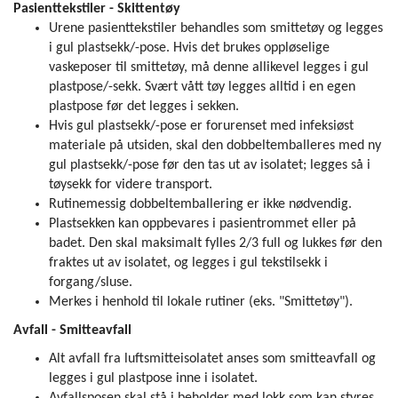
Pasienttekstiler - Skittentøy
Urene pasienttekstiler behandles som smittetøy og legges
i gul plastsekk/-pose. Hvis det brukes oppløselige
vaskeposer til smittetøy, må denne allikevel legges i gul
plastpose/-sekk. Svært vått tøy legges alltid i en egen
plastpose før det legges i sekken.
Hvis gul plastsekk/-pose er forurenset med infeksiøst
materiale på utsiden, skal den dobbeltemballeres med ny
gul plastsekk/-pose før den tas ut av isolatet; legges så i
tøysekk for videre transport.
Rutinemessig dobbeltemballering er ikke nødvendig.
Plastsekken kan oppbevares i pasientrommet eller på
badet. Den skal maksimalt fylles 2/3 full og lukkes før den
fraktes ut av isolatet, og legges i gul tekstilsekk i
forgang/sluse.
Merkes i henhold til lokale rutiner (eks. "Smittetøy").
Avfall - Smitteavfall
Alt avfall fra luftsmitteisolatet anses som smitteavfall og
legges i gul plastpose inne i isolatet.