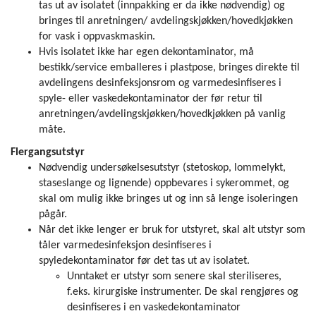
tas ut av isolatet (innpakking er da ikke nødvendig) og
bringes til anretningen/ avdelingskjøkken/hovedkjøkken
for vask i oppvaskmaskin.
Hvis isolatet ikke har egen dekontaminator, må
bestikk/service emballeres i plastpose, bringes direkte til
avdelingens desinfeksjonsrom og varmedesinfiseres i
spyle- eller vaskedekontaminator der før retur til
anretningen/avdelingskjøkken/hovedkjøkken på vanlig
måte.
Flergangsutstyr
Nødvendig undersøkelsesutstyr (stetoskop, lommelykt,
staseslange og lignende) oppbevares i sykerommet, og
skal om mulig ikke bringes ut og inn så lenge isoleringen
pågår.
Når det ikke lenger er bruk for utstyret, skal alt utstyr som
tåler varmedesinfeksjon desinfiseres i
spyledekontaminator før det tas ut av isolatet.
Unntaket er utstyr som senere skal steriliseres,
f.eks. kirurgiske instrumenter. De skal rengjøres og
desinfiseres i en vaskedekontaminator