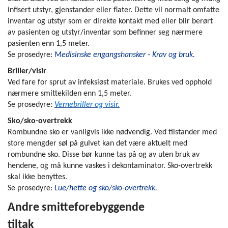
infisert utstyr, gjenstander eller flater. Dette vil normalt omfatte
inventar og utstyr som er direkte kontakt med eller blir berørt
av pasienten og utstyr/inventar som befinner seg nærmere
pasienten enn 1,5 meter.
Se prosedyre:
Medisinske engangshansker - Krav og bruk.
Briller/visir
Ved fare for sprut av infeksiøst materiale. Brukes ved opphold
nærmere smittekilden enn 1,5 meter.
Se prosedyre:
Vernebriller og visir.
Sko/sko-overtrekk
Rombundne sko er vanligvis ikke nødvendig. Ved tilstander med
store mengder søl på gulvet kan det være aktuelt med
rombundne sko. Disse bør kunne tas på og av uten bruk av
hendene, og må kunne vaskes i dekontaminator. Sko-overtrekk
skal ikke benyttes.
Se prosedyre:
Lue/hette og sko/sko-overtrekk
.
Andre smitteforebyggende
tiltak