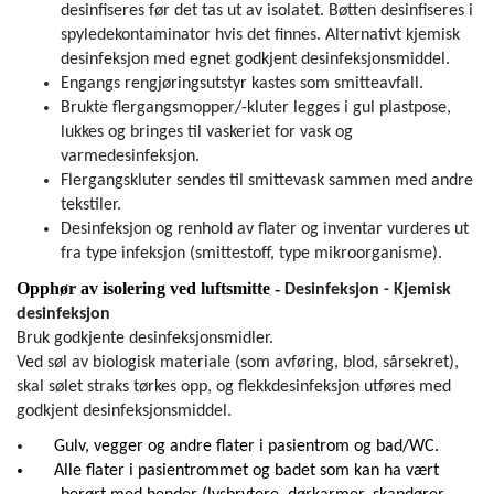
desinfiseres før det tas ut av isolatet. Bøtten desinfiseres i
spyledekontaminator hvis det finnes. Alternativt kjemisk
desinfeksjon med egnet godkjent desinfeksjonsmiddel.
Engangs rengjøringsutstyr kastes som smitteavfall.
Brukte flergangsmopper/-kluter legges i gul plastpose,
lukkes og bringes til vaskeriet for vask og
varmedesinfeksjon.
Flergangs­kluter sendes til smittevask sammen med andre
tekstiler.
Desinfeksjon og renhold av flater og inventar vurderes ut
fra type infeksjon (smittestoff, type mikroorganisme).
Opphør av isolering ved luftsmitte -
Desinfeksjon - Kjemisk
desinfeksjon
Bruk godkjente desinfeksjonsmidler.
Ved søl av biologisk materiale (som avføring, blod, sårsekret),
skal sølet straks tørkes opp, og flekkdesinfeksjon utføres med
godkjent desinfeksjonsmiddel.
Gulv, vegger og andre flater i pasientrom og bad/WC.
Alle flater i pasientrommet og badet som kan ha vært