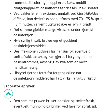
rommet til isoleringen opphører, f.eks. mobilt
røntgenapparat, desinfiseres før det tas ut av isolatet.
Ved bakterielle infeksjoner, unntatt ved
Clostridioides
difficile
, kan desinfeksjonen utføres med 70 - 75 % sprit
i 3 minutter, såfremt utstyret ikke er synlig tilsølt.
Det samme gjelder mange virus, se under kjemisk
desinfeksjon.
Hvis synlig tilsølt, brukes egnet godkjent
desinfeksjonsmiddel.
Desinfeksjonen utføres før hansker og eventuelt
smittefrakk tas av, og kan gjøres i forgangen eller
pasientrommet, avhengig av hva som er mest
hensiktsmessig.
Utstyret fjernes først fra forgang/sluse når
desinfeksjonsmiddelet har fått virke i angitt virketid.
Laborato
Den som tar prøven bruker hansker og smittefrakk,
eventuelt munnbind og briller ved fare for sprut/søl.