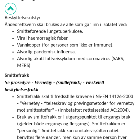
Beskyttelsesutstyr
Åndedrettsvern skal brukes av alle som går inn i isolatet ved:
Smitteførende lungetuberkulose.
Viral haemorragisk feber.
Vannkopper (for personer som ikke er immune).
Alvorlig pandemisk influensa.
Alvorlig akutt luftveissykdom med coronavirus (SARS,
MERS).
Smittefrakk
Se prosedyre - Vernetøy - (smittefrakk) - væsketett
beskyttelsesfrakk
Smittefrakk skal tilfredsstille kravene i NS-EN 14126-2003
- "Vernetøy - Ytelseskrav og prøvings­metoder for vernetøy
mot smittestoffer" - (innbefattet rettelsesblad AC:2004).
Bruk av smittefrakk er i utgangspunktet til engangs bruk
(gjelder både engangs og flergangs). Smittefrakken er
"personlig". Smittefrakk kan unntaksvis/alternativt
benyttes flere ganger, men kun av samme person hver