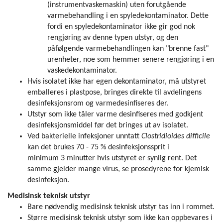
(instrumentvaskemaskin) uten forutgående
varmebehandling i en spyledekontaminator. Dette
fordi en spyledekontaminator ikke gir god nok
rengjøring av denne typen utstyr, og den
påfølgende varmebehandlingen kan "brenne fast"
urenheter, noe som hemmer senere rengjøring i en
vaskedekontaminator.
Hvis isolatet ikke har egen dekontaminator, må utstyret
emballeres i plastpose, bringes direkte til avdelingens
desinfeksjonsrom og varmedesinfiseres der.
Utstyr som ikke tåler varme desinfiseres med godkjent
desinfeksjonsmiddel før det bringes ut av isolatet.
Ved bakterielle infeksjoner unntatt
Clostridioides difficile
kan det brukes 70 - 75 % desinfeksjonssprit i
minimum 3 minutter hvis utstyret er synlig rent. Det
samme gjelder mange virus, se prosedyrene for kjemisk
desinfeksjon.
Medisinsk teknisk utstyr
Bare nødvendig medisinsk teknisk utstyr tas inn i rommet.
Større medisinsk teknisk utstyr som ikke kan oppbevares i