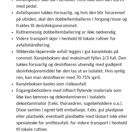
Avfallsposen skal stå i beholder med lokk som kan styres
med pedal.
Avfallsposen lukkes forsvarlig, og hvis den blir forurenset
på utsiden, skal den dobbeltemballeres i forgang/sluse og
fraktes til desinfeksjonsrommet.
Rutinemessig dobbel­temballer­ing er ikke nødvendig.
Videre transport skjer i henhold til lokale rutiner for
avfallshåndtering.
Stikkende/skjærende avfall legges i gul kanyleboks på
rommet. Kanyleboksen skal maksimalt fylles 2/3 full. Den
lukkes forsvarlig og desinfiseres utvendig med godkjent
desinfeksjonsmiddel før den tas ut av isolatet. Hvis synlig
ren, kan man desinfiserer med 70-75% sprit.
Kanyleboksen kastes som risikoavfall.
Engangsbeholdere med infisert flytende materiale som
ikke kan tømmes og dekontamineres i isolatets
dekontaminator (f.eks. thoraxdren, sugebeholdere o.a.).
Disse samles i egnet tett emballasje, f.eks. gul plastpose
eller plastsekk, eventuelt plastbøtte med låsbart lokk eller
spesialeske for smitteavfall, for videre transport i henhold
til lokale rutiner.