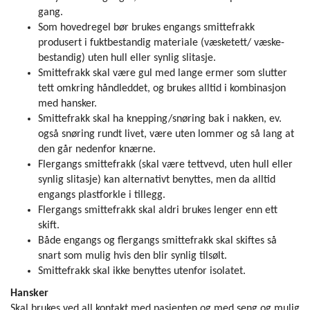
gang.
Som hovedregel bør brukes engangs smittefrakk
produsert i fuktbestandig materiale (væsketett/ væske­
bestandig) uten hull eller synlig slitasje.
Smittefrakk skal være gul med lange ermer som slutter
tett omkring håndleddet, og brukes alltid i kombinasjon
med hansker.
Smittefrakk skal ha knepping/snøring bak i nakken, ev.
også snøring rundt livet, være uten lommer og så lang at
den går nedenfor knærne.
Flergangs smittefrakk (skal være tettvevd, uten hull eller
synlig slitasje) kan alternativt benyttes, men da alltid
engangs plastforkle i tillegg.
Flergangs smittefrakk skal aldri brukes lenger enn ett
skift.
Både engangs og flergangs smittefrakk skal skiftes så
snart som mulig hvis den blir synlig tilsølt.
Smittefrakk skal ikke benyttes utenfor isolatet.
Hansker
Skal brukes ved all kontakt med pasienten og med seng og mulig