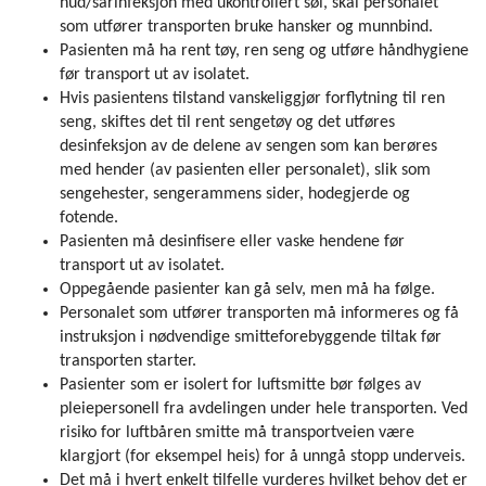
hud/sårinfeksjon med ukontrollert søl, skal personalet
som utfører transporten bruke hansker og munnbind.
Pasienten må ha rent tøy, ren seng og utføre håndhygiene
før transport ut av isolatet.
Hvis pasientens tilstand vanskeliggjør forflytning til ren
seng, skiftes det til rent sengetøy og det utføres
desinfeksjon av de delene av sengen som kan berøres
med hender (av pasienten eller personalet), slik som
sengehester, sengerammens sider, hodegjerde og
fotende.
Pasienten må desinfisere eller vaske hendene før
transport ut av isolatet.
Oppegående pasienter kan gå selv, men må ha følge.
Personalet som utfører transporten må informeres og få
instruksjon i nødvendige smitteforebyggende tiltak før
transporten starter.
Pasienter som er isolert for luftsmitte bør følges av
pleiepersonell fra avdelingen under hele transporten. Ved
risiko for luftbåren smitte må transportveien være
klargjort (for eksempel heis) for å unngå stopp underveis.
Det må i hvert enkelt tilfelle vurderes hvilket behov det er