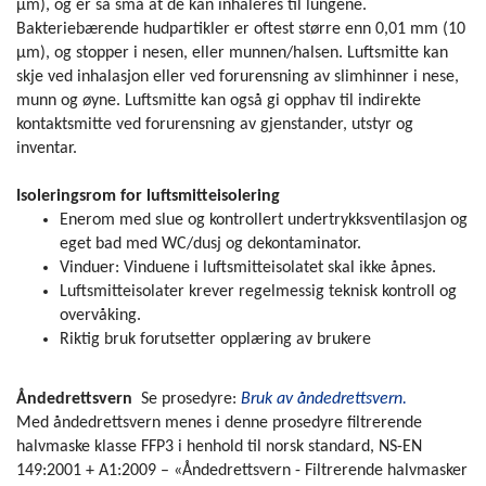
μm), og er så små at de kan inhaleres til lungene.
Bakteriebærende hudpartikler er oftest større enn 0,01 mm (10
μm), og stopper i nesen, eller munnen/halsen. Luftsmitte kan
skje ved inhalasjon eller ved forurensning av slimhinner i nese,
munn og øyne. Luftsmitte kan også gi opphav til indirekte
kontaktsmitte ved forurensning av gjenstander, utstyr og
inventar.
Isoleringsrom for luftsmitteisolering
Enerom med slue og kontrollert undertrykksventilasjon og
eget bad med WC/dusj og dekontaminator.
Vinduer: Vinduene i luftsmitteisolatet skal ikke åpnes.
Luftsmitteisolater krever regelmessig teknisk kontroll og
overvåking.
Riktig bruk forutsetter opplæring av brukere
Åndedrettsvern
Se prosedyre:
Bruk av åndedrettsvern.
Med åndedrettsvern menes i denne prosedyre filtrerende
halvmaske klasse FFP3 i henhold til norsk standard, NS-EN
149:2001 + A1:2009 – «Åndedrettsvern - Filtrerende halvmasker