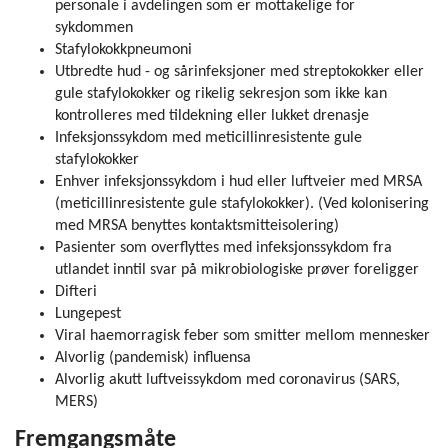
personale i avdelingen som er mottakelige for
sykdommen
Stafylokokkpneumoni
Utbredte hud - og sårinfeksjoner med streptokokker eller
gule stafylokokker og rikelig sekresjon som ikke kan
kontrolleres med tildekning eller lukket drenasje
Infeksjonssykdom med meticillinresistente gule
stafylokokker
Enhver infeksjonssykdom i hud eller luftveier med MRSA
(meticillinresistente gule stafylokokker). (Ved kolonisering
med MRSA benyttes kontaktsmitteisolering)
Pasienter som overflyttes med infeksjonssykdom fra
utlandet inntil svar på mikrobiologiske prøver foreligger
Difteri
Lungepest
Viral haemorragisk feber som smitter mellom mennesker
Alvorlig (pandemisk) influensa
Alvorlig akutt luftveissykdom med coronavirus (SARS,
MERS)
Fremgan