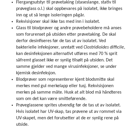
Flergangsutstyr til prøvetaking (staseslange, stativ til
prøveglass o.l.) skal oppbevares på isolatet, ikke bringes
inn og ut så lenge isoleringen pågår.
Rekvisisjoner skal ikke tas med inn i isolatet.
Glass til blodprøver og andre prøvebeholdere må anses
som forurenset på utsiden etter prøvetaking. De skal
derfor desinfiseres før de tas ut av isolatet. Ved
bakterielle infeksjoner, unntatt ved
Clostridioides difficile
,
kan desinfeksjonen alternativt utføres med 70 % sprit
såfremt glasset ikke er synlig tilsølt på utsiden. Det
samme gjelder ved mange virusinfeksjoner, se under
kjemisk desinfeksjon.
Blodprøver som representerer kjent blodsmitte skal
merkes med gul merkelapp eller tusj. Rekvisisjonen
merkes på samme måte. Husk at alt blod må håndteres
som om det kan være smitteførende.
Prøveglassene sprites utvendig før de tas ut av isolatet.
Hvis isolatet har UV-skap, tas prøvene ut av rommet via
UV-skapet, men det forutsetter at de er synlig rene på
utside.