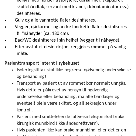
berørt med hender (lysbrytere, dørkarmer, skapdører,
skuffehåndtak, servant med kraner, dekontaminator osv.)
desinfiseres.
Gulv og alle vannrette flater desinfiseres.
Vegger, dørkarmer og andre loddrette flater desinfiseres
til "nåhøyde" (ca. 180 cm).
Bad/WC desinfiseres i sin helhet (vegger til nåhøyde).
Etter avsluttet desinfeksjon, rengjøres rommet på vanlig
måte.
Pasienttransport internt i sykehuset
Isoleringstiltak skal ikke begrense nødvendig undersøkelse
og behandling!
Transport av pasient ut av rommet bør normalt unngås.
Hvis dette er påkrevet av hensyn til nødvendig
undersøkelse eller behandling, må alle bandasjer og
eventuelt bleie være skiftet, og all sekresjon under
kontroll.
Pasient med smitteførende luftveisinfeksjon skal bruke
kirurgisk munnbind (ikke åndedrettsvern).
Hvis pasienten ikke kan bruke munnbind, eller det er en