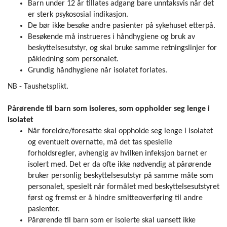
Barn under 12 år tillates adgang bare unntaksvis når det
er sterk psykososial indikasjon.
De bør ikke besøke andre pasienter på sykehuset etterpå.
Besøkende må instrueres i håndhygiene og bruk av
beskyttelsesutstyr, og skal bruke samme retningslinjer for
påkledning som personalet.
Grundig håndhygiene når isolat­et forlates.
NB - Taushetsplikt.
Pårørende til barn som isoleres, som oppholder seg lenge i
isolatet
Når foreldre/foresatte skal oppholde seg lenge i isolatet
og eventuelt overnatte, må det tas spesielle
forholdsregler, avhengig av hvilken infeksjon barnet er
isolert med. Det er da ofte ikke nødvendig at pårørende
bruker personlig beskyttelsesutstyr på samme måte som
personalet, spesielt når formålet med beskyttelsesutstyret
først og fremst er å hindre smitteoverføring til andre
pasienter.
Pårørende til barn som er isolerte skal uansett ikke