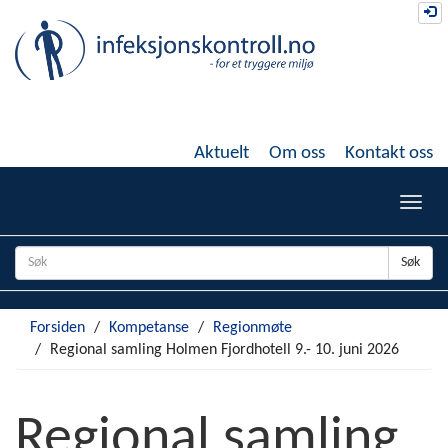
Gå
Lo
til
hovedinnhold
Aktuelt
Om oss
Kontakt oss
Toggl
navig
Søk
Forsiden
Kompetanse
Regionmøte
Regional samling Holmen Fjordhotell 9.- 10. juni 2026
Regional samling