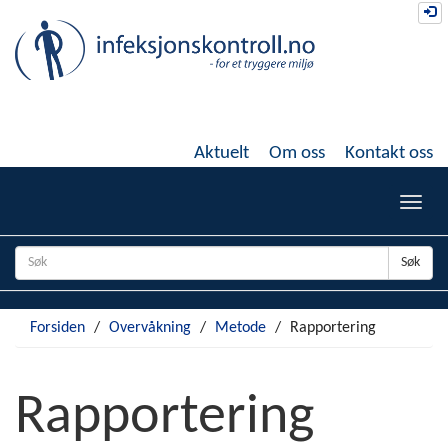
Gå
Lo
til
hovedinnhold
Aktuelt
Om oss
Kontakt oss
Toggl
navig
Søk
Forsiden
Overvåkning
Metode
Rapportering
Rapportering