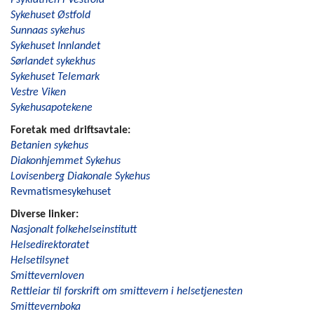
Sykehuset Østfold
Sunnaas sykehus
Sykehuset Innlandet
Sørlandet sykekhus
Sykehuset Telemark
Vestre Viken
Sykehusapotekene
Foretak med driftsavtale:
Betanien sykehus
Diakonhjemmet Sykehus
Lovisenberg Diakonale Sykehus
Revmatismesykehuset
Diverse linker:
Nasjonalt folkehelseinstitutt
Helsedirektoratet
Helsetilsynet
Smittevernloven
Rettleiar til forskrift om smittevern i helsetjenesten
Smittevernboka