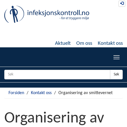
Gå
Lo
til
hovedinnhold
Aktuelt
Om oss
Kontakt oss
Toggl
navig
Søk
Forsiden
Kontakt oss
Organisering av smittevernet
Organisering av