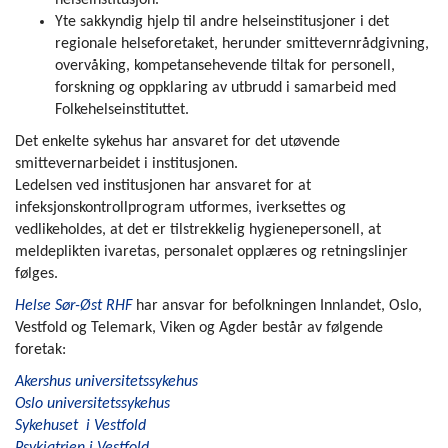
Yte sakkyndig hjelp til andre helseinstitusjoner i det
regionale helseforetaket, herunder smittevernrådgivning,
overvåking, kompetansehevende tiltak for personell,
forskning og oppklaring av utbrudd i samarbeid med
Folkehelseinstituttet.
Det enkelte sykehus har ansvaret for det utøvende
smittevernarbeidet i institusjonen.
Ledelsen ved institusjonen har ansvaret for at
infeksjonskontrollprogram utformes, iverksettes og
vedlikeholdes, at det er tilstrekkelig hygienepersonell, at
meldeplikten ivaretas, personalet opplæres og retningslinjer
følges.
Helse Sør-Øst RHF
har ansvar for befolkningen Innlandet, Oslo,
Vestfold og Telemark, Viken og Agder består av følgende
foretak:
Akershus universitetssykehus
Oslo universitetssykehus
Sykehuset i Vestfold
Psykiatrien i Vestfold