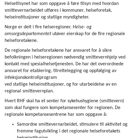
Helsetilsynet har som oppgave å føre tilsyn med hvordan
smittevernarbeidet utføres i kommuner, helseforetak,
helseinstitusjoner og statlige myndigheter.
Norge er delt i fire helseregioner.
Helse- og
omsorgsdepartementet
utøver eierskap for de fire regionale
helseforetakene.
De regionale helseforetakene har ansvaret for å sikre
befolkningen i helseregionen nødvendig smittevernhjelp ved
kontakt med spesialhelsetjenesten. De har det overordnede
ansvaret for etablering, tilrettelegging og oppfølging av
infeksjonskontrollprogram
ved statlige helseinstitusjoner, og for utarbeidelse av en
regional smittevernplan.
Hvert RHF skal ha et senter for sykehushygiene (smittevern)
som skal fungere som kompetansesenter for regionen. De
regionale
kompetansesentrene
har som oppgave å:
Samordne smittevernarbeidet, stimulere til aktivitet og
fremme fagutvikling i det regionale helseforetakets
helseinstitusjon.