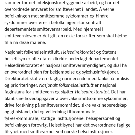
rammer for det infeksjonsforebyggende arbeid, og har det
overordnede ansvaret for smittevernet i landet. Å verne
befolkningen mot smittsomme sykdommer og hindre
sykdommer overføres i befolkningen står sentralt i
departementets smittevernarbeid. Med hjemmel i
smittevernloven er det gitt en rekke forskrifter som skal hjelpe
til å nå disse målene.
Nasjonalt folkehelseinstitutt.
Helsedirektoratet
og Statens
helsetilsyn er alle etater direkte underlagt departementet.
Helsedirektoratet er nasjonal smittevernmyndighet, og skal ha
en overordnet plan for bekjempelse og sykehusinfeksjoner.
Direktoratet skal være faglig normerende med tanke på praksis
og prioriteringer.
Nasjonalt folkehelseinstitutt
er nasjonal
faginstans for smittevern og støtter
Helsedirektoratet
. Det har
blant sine hovedoppgaver å overvåke smittsomme sykdommer,
drive forskning på smittevernområdet, sikre vaksineberedskap
og gi bistand, råd og veiledning til kommunale,
fylkeskommunale, statlige institusjonene, helsepersonell og
befolkningen forøvrig. Helsetilsynet har det overordnede faglige
tilsynet med smittevernet ved norske helseinstitusjoner.