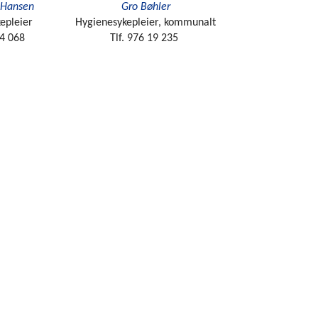
k Hansen
Gro Bøhler
epleier
Hygienesykepleier, kommunalt
14 068
Tlf. 976 19 235