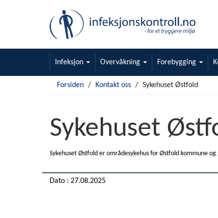
Gå
til
hovedinnhold
Infeksjon
Overvåkning
Forebygging
K
Forsiden
Kontakt oss
Sykehuset Østfold
Sykehuset Østf
Sykehuset Østfold er områdesykehus for Østfold kommune og gir
Dato : 27.08.2025