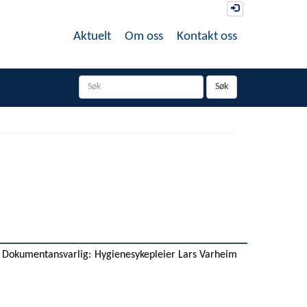
Logg inn
Aktuelt
Om oss
Kontakt oss
Søk
Dokumentansvarlig:
Hygienesykepleier Lars Varheim