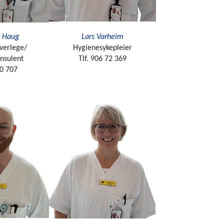
r Haug
Lars Varheim
verlege/
Hygienesykepleier
onsulent
Tlf. 906 72 369
40 707