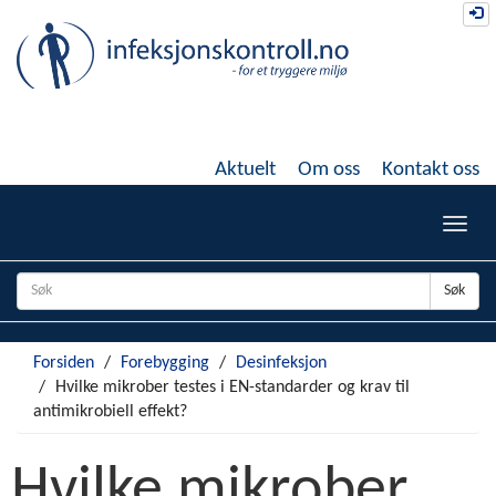
Gå
Lo
til
hovedinnhold
Aktuelt
Om oss
Kontakt oss
Toggl
navig
Søk
Forsiden
Forebygging
Desinfeksjon
Hvilke mikrober testes i EN-standarder og krav til
antimikrobiell effekt?
Hvilke mikrober