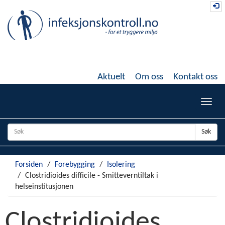
Gå
Lo
til
hovedinnhold
Aktuelt
Om oss
Kontakt oss
Toggl
navig
Søk
Forsiden
Forebygging
Isolering
Clostridioides difficile - Smitteverntiltak i
helseinstitusjonen
Clostridioides