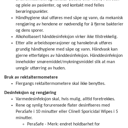
og pleie av pasienter, og ved kontakt med felles
berøringspunkter.
Håndhygiene skal utføres med såpe og vann, da mekanisk
rengjøring av hendene er nødvendig for å fjerne bakterier
og dens sporer.
Alkoholbasert hånddesinfeksjon virker
ikke
tilstrekkelig.
Etter alle arbeidsoperasjoner og hanskebruk utføres
grundig håndhygiene med såpe og vann. Håndvask kan
gjerne etterfølges av hånddesinfeksjon. Hånddesinfeksjon
inneholder smøremiddel/mykningsmiddel slik at man
unngår uttørring av huden.
Bruk av rektaltermometere
Flergangs rektaltermometere skal ikke benyttes.
Desinfeksjon og rengjøring
Varmedesinfeksjon skal, hvis mulig, alltid foretrekkes.
Rene og synlig forurensede flater desinfiseres med
PeraSafe i 10 minutter eller Clinell Sporicidal Wipes i 5
minutter.
PeraSafe - Merk: endret holdbarhet for