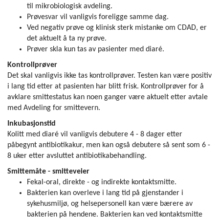
til mikrobiologisk avdeling.
Prøvesvar vil vanligvis foreligge samme dag.
Ved negativ prøve og klinisk sterk mistanke om CDAD, er
det aktuelt å ta ny prøve.
Prøver skla kun tas av pasienter med diaré.
Kontrollprøver
Det skal vanligvis ikke tas kontrollprøver. Testen kan være positiv
i lang tid etter at pasienten har blitt frisk. Kontrollprøver for å
avklare smittestatus kan noen ganger være aktuelt etter avtale
med Avdeling for smittevern.
Inkubasjonstid
Kolitt med diaré vil vanligvis debutere 4 - 8 dager etter
påbegynt antibiotikakur, men kan også debutere så sent som 6 -
8 uker etter avsluttet antibiotikabehandling.
Smittemåte - smitteveier
Fekal-oral, direkte - og indirekte kontaktsmitte.
Bakterien kan overleve i lang tid på gjenstander i
sykehusmiljø, og helsepersonell kan være bærere av
bakterien på hendene. Bakterien kan ved kontaktsmitte