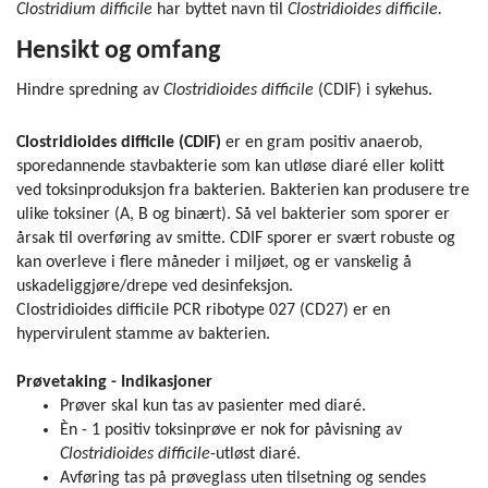
Clostridium difficile
har byttet navn til
Clostridioides difficile.
Hensikt og omfang
Hindre spredning av
Clostridioides difficile
(CDIF) i sykehus.
Clostridioides difficile (CDIF)
er en gram positiv anaerob,
sporedannende stavbakterie som kan utløse diaré eller kolitt
ved toksinproduksjon fra bakterien. Bakterien kan produsere tre
ulike toksiner (A, B og binært). Så vel bakterier som sporer er
årsak til overføring av smitte. CDIF sporer er svært robuste og
kan overleve i flere måneder i miljøet, og er vanskelig å
uskadeliggjøre/drepe ved desinfeksjon.
Clostridioides difficile PCR ribotype 027 (CD27) er en
hypervirulent stamme av bakterien.
Prøvetaking - Indikasjoner
Prøver skal kun tas av pasienter med diaré.
Èn - 1 positiv toksinprøve er nok for påvisning av
Clostridioides difficile
-utløst diaré.
Avføring tas på prøveglass uten tilsetning og sendes