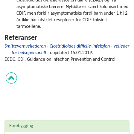
Clostridioides difficile-
assosiert diaré (CDAD) og fra
asymptomatiske bærere. Nyfødte er svært kolonisert med
CDIF, men forblir asymptomatiske fordi barn under 1 til 2
år ikke har utviklet reseptorer for CDIF-toksin i
tarmcellene.
Referanser
Smittevernveilederen - Clostridioides difficile-infeksjon - veileder
for helsepersonell
- oppdatert 15.01.2019.
ECDC. CDI: Guidance on Infection Prevention and Control
Forebygging