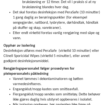
bruksløsning er 12 timer. Det vil i praksis si at ny
bruksløsning blandes hver dag.
Det skal foretas desinfeksjon med PeraSafe (10 minutter)
1 gang daglig av berøringspunkter (for eksempel
sengegjerder, nattbord, lysbrytere, dørhåndtak, håndtak
på skuffer og skap, vannkraner).
Etter endt virketid foretas vanlig rengjøring med såpe og
vann.
Opphør av isolering
Desinfeksjon utføres med PeraSafe (virketid 10 minutter) eller
Clinell Sporicidal Wipes (virketid 5 minutter), eller annet
godkjent desinfeksjonsmiddel.
Rengjøringspersonalet følger prosedyren for
pleiepersonalets påkledning
Vannet tømmes i dekontaminatoren og bøtten
varmedesinfiseres.
Engangsklut/mopp kastes som smitteavfall.
Flergangsklut/mopp sendes som smittetøy. Dette behøver
ikke gjøres daglig hvis utstyret oppbevares i isolatet.
Når isolasjon oppheves, bør pasienten ikke ligge på