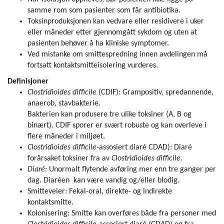
samme rom som pasienter som får antibiotika.
Toksinproduksjonen kan vedvare eller residivere i uker
eller måneder etter gjennomgått sykdom og uten at
pasienten behøver å ha kliniske symptomer.
Ved mistanke om smittespredning innen avdelingen må
fortsatt kontaktsmitteisolering vurderes.
Definisjoner
Clostridioides difficile
(CDIF): Grampositiv, spredannende,
anaerob, stavbakterie.
Bakterien kan produsere tre ulike toksiner (A, B og
binært). CDIF sporer er svært robuste og kan overleve i
flere måneder i miljøet.
Clostridioides difficile-
assosiert diaré CDAD): Diaré
forårsaket toksiner fra av
Clostridioides difficile.
Diaré:
Unormalt flytende avføring mer enn tre ganger per
dag. Diaréen kan være vandig og/eller blodig.
Smitteveier: Fekal-oral, direkte- og indirekte
kontaktsmitte.
Kolonisering: Smitte kan overføres både fra personer med