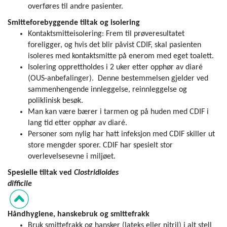
overføres til andre pasienter.
Smitteforebyggende tiltak og isolering
Kontaktsmitteisolering: Frem til prøveresultatet
foreligger, og hvis det blir påvist CDIF, skal pasienten
isoleres med kontaktsmitte på enerom med eget toalett.
Isolering opprettholdes i 2 uker etter opphør av diaré
(OUS-anbefalinger). Denne bestemmelsen gjelder ved
sammenhengende innleggelse, reinnleggelse og
poliklinisk besøk.
Man kan være bærer i tarmen og på huden med CDIF i
lang tid etter opphør av diaré.
Personer som nylig har hatt infeksjon med CDIF skiller ut
store mengder sporer. CDIF har spesielt stor
overlevelsesevne i miljøet.
Spesielle tiltak ved
Clostridioides
difficile
Håndhygiene, hanskebruk og smittefrakk
Bruk smittefrakk og hansker (lateks eller nitril) i alt stell